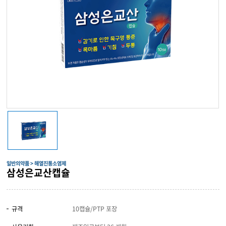
일반의약품 > 해열진통소염제
삼성은교산캡슐
규격
10캡슐/PTP 포장