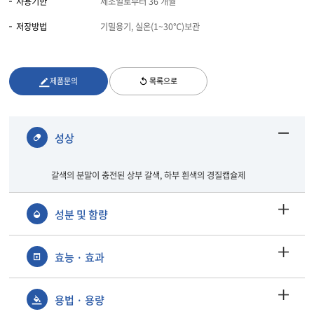
사용기한
제조일로부터 36 개월
저장방법
기밀용기, 실온(1~30℃)보관
제품문의
목록으로
성상
갈색의 분말이 충전된 상부 갈색, 하부 흰색의 경질캡슐제
성분 및 함량
효능 · 효과
용법 · 용량