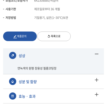
보험코드/보험약가
642308880/비급여
사용기한
제조일로부터 36 개월
저장방법
기밀용기, 실온(1~30℃)보관
제품문의
목록으로
성상
연녹색의 원형 장용성 필름코팅정
성분 및 함량
효능 · 효과