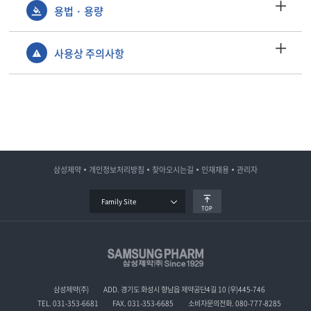
용법 · 용량
사용상 주의사항
삼성제약
개인정보처리방침
찾아오시는길
인재채용
관리자
Family Site
TOP
삼성제약(주)
ADD. 경기도 화성시 향남읍 제약공단4길 10 (우)445-746
TEL. 031-353-6681
FAX. 031-353-6685
소비자문의전화. 080-777-8285